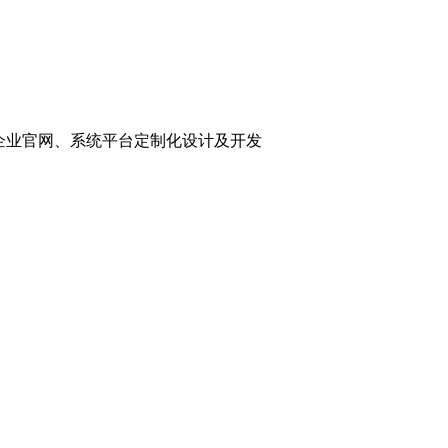
企业官网、系统平台定制化设计及开发