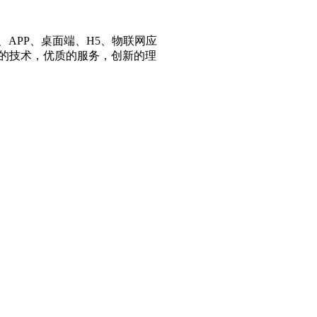
APP、桌面端、H5、物联网应
业的技术，优质的服务，创新的理