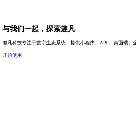
与我们一起，探索趣凡
趣凡科技专注于数字生态系统，提供小程序、APP、桌面端、
开始使用