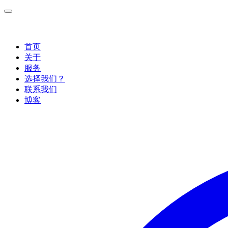
首页
关于
服务
选择我们？
联系我们
博客