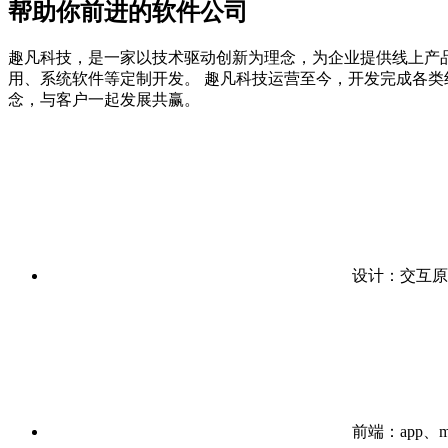
帮助你前进的软件公司
趣凡科技，是一家以技术驱动创新为理念，为企业提供线上产品
用、系统软件等定制开发。 趣凡科技运营至今，开发完成各类
念，与客户一起发展共赢。
设计：交互原
前端：app、min