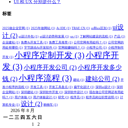
UI 和 UX 分别是什么？
标签
ui设
2025做企业官网
(1)
2025年做网站
(1)
Ai IDE
(1)
TRAE CN
(1)
ui和ux区别
(1)
计
(2)
ui设计外包
(1)
ui设计趋势和发展
(1)
ux
(1)
了解网站建设的流程
(1)
产品
(1)
企业建站
(1)
免费Ai开发工具
(1)
免费工具推荐
(1)
公司官网有用处吗？
(1)
公司官网的
用处有哪些
(1)
字节跳动Ai开发软件
(1)
官网能赚钱吗？
(1)
小程序公司
(1)
小程序制作
小程序定制开发
(3)
小程序开
开发
(1)
发
(3)
小程序开发公司
(2)
小程序开发多少
小程序流程
(3)
钱
(2)
建站公司
(2)
建站
(1)
开
发小程序的流程
(1)
开发工具
(1)
开发工具盘点
(1)
扁平化设计
(1)
深圳ui设计
(1)
深圳
企业网站
(1)
深圳建站
(1)
深圳软件开发
(1)
深圳软件设计
(1)
现在做公司官网还有用处
吗？
(1)
用户体验
(1)
用户体验设计
(1)
研究
(1)
程序员
(1)
程序员岗位职责说明
(1)
计
设计
(2)
算机专业
(1)
购物车
(1)
2026 年 8 月
一
二
三
四
五
六
日
1
2