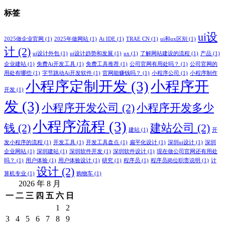
标签
ui设
2025做企业官网
(1)
2025年做网站
(1)
Ai IDE
(1)
TRAE CN
(1)
ui和ux区别
(1)
计
(2)
ui设计外包
(1)
ui设计趋势和发展
(1)
ux
(1)
了解网站建设的流程
(1)
产品
(1)
企业建站
(1)
免费Ai开发工具
(1)
免费工具推荐
(1)
公司官网有用处吗？
(1)
公司官网的
用处有哪些
(1)
字节跳动Ai开发软件
(1)
官网能赚钱吗？
(1)
小程序公司
(1)
小程序制作
小程序定制开发
(3)
小程序开
开发
(1)
发
(3)
小程序开发公司
(2)
小程序开发多少
小程序流程
(3)
钱
(2)
建站公司
(2)
建站
(1)
开
发小程序的流程
(1)
开发工具
(1)
开发工具盘点
(1)
扁平化设计
(1)
深圳ui设计
(1)
深圳
企业网站
(1)
深圳建站
(1)
深圳软件开发
(1)
深圳软件设计
(1)
现在做公司官网还有用处
吗？
(1)
用户体验
(1)
用户体验设计
(1)
研究
(1)
程序员
(1)
程序员岗位职责说明
(1)
计
设计
(2)
算机专业
(1)
购物车
(1)
2026 年 8 月
一
二
三
四
五
六
日
1
2
3
4
5
6
7
8
9