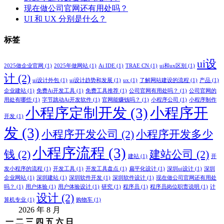
现在做公司官网还有用处吗？
UI 和 UX 分别是什么？
标签
ui设
2025做企业官网
(1)
2025年做网站
(1)
Ai IDE
(1)
TRAE CN
(1)
ui和ux区别
(1)
计
(2)
ui设计外包
(1)
ui设计趋势和发展
(1)
ux
(1)
了解网站建设的流程
(1)
产品
(1)
企业建站
(1)
免费Ai开发工具
(1)
免费工具推荐
(1)
公司官网有用处吗？
(1)
公司官网的
用处有哪些
(1)
字节跳动Ai开发软件
(1)
官网能赚钱吗？
(1)
小程序公司
(1)
小程序制作
小程序定制开发
(3)
小程序开
开发
(1)
发
(3)
小程序开发公司
(2)
小程序开发多少
小程序流程
(3)
钱
(2)
建站公司
(2)
建站
(1)
开
发小程序的流程
(1)
开发工具
(1)
开发工具盘点
(1)
扁平化设计
(1)
深圳ui设计
(1)
深圳
企业网站
(1)
深圳建站
(1)
深圳软件开发
(1)
深圳软件设计
(1)
现在做公司官网还有用处
吗？
(1)
用户体验
(1)
用户体验设计
(1)
研究
(1)
程序员
(1)
程序员岗位职责说明
(1)
计
设计
(2)
算机专业
(1)
购物车
(1)
2026 年 8 月
一
二
三
四
五
六
日