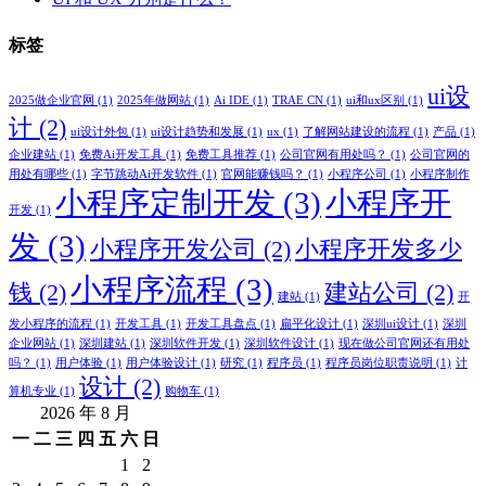
标签
ui设
2025做企业官网
(1)
2025年做网站
(1)
Ai IDE
(1)
TRAE CN
(1)
ui和ux区别
(1)
计
(2)
ui设计外包
(1)
ui设计趋势和发展
(1)
ux
(1)
了解网站建设的流程
(1)
产品
(1)
企业建站
(1)
免费Ai开发工具
(1)
免费工具推荐
(1)
公司官网有用处吗？
(1)
公司官网的
用处有哪些
(1)
字节跳动Ai开发软件
(1)
官网能赚钱吗？
(1)
小程序公司
(1)
小程序制作
小程序定制开发
(3)
小程序开
开发
(1)
发
(3)
小程序开发公司
(2)
小程序开发多少
小程序流程
(3)
钱
(2)
建站公司
(2)
建站
(1)
开
发小程序的流程
(1)
开发工具
(1)
开发工具盘点
(1)
扁平化设计
(1)
深圳ui设计
(1)
深圳
企业网站
(1)
深圳建站
(1)
深圳软件开发
(1)
深圳软件设计
(1)
现在做公司官网还有用处
吗？
(1)
用户体验
(1)
用户体验设计
(1)
研究
(1)
程序员
(1)
程序员岗位职责说明
(1)
计
设计
(2)
算机专业
(1)
购物车
(1)
2026 年 8 月
一
二
三
四
五
六
日
1
2