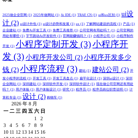
ui设
2025做企业官网
(1)
2025年做网站
(1)
Ai IDE
(1)
TRAE CN
(1)
ui和ux区别
(1)
计
(2)
ui设计外包
(1)
ui设计趋势和发展
(1)
ux
(1)
了解网站建设的流程
(1)
产品
(1)
企业建站
(1)
免费Ai开发工具
(1)
免费工具推荐
(1)
公司官网有用处吗？
(1)
公司官网的
用处有哪些
(1)
字节跳动Ai开发软件
(1)
官网能赚钱吗？
(1)
小程序公司
(1)
小程序制作
小程序定制开发
(3)
小程序开
开发
(1)
发
(3)
小程序开发公司
(2)
小程序开发多少
小程序流程
(3)
钱
(2)
建站公司
(2)
建站
(1)
开
发小程序的流程
(1)
开发工具
(1)
开发工具盘点
(1)
扁平化设计
(1)
深圳ui设计
(1)
深圳
企业网站
(1)
深圳建站
(1)
深圳软件开发
(1)
深圳软件设计
(1)
现在做公司官网还有用处
吗？
(1)
用户体验
(1)
用户体验设计
(1)
研究
(1)
程序员
(1)
程序员岗位职责说明
(1)
计
设计
(2)
算机专业
(1)
购物车
(1)
2026 年 8 月
一
二
三
四
五
六
日
1
2
3
4
5
6
7
8
9
10
11
12
13
14
15
16