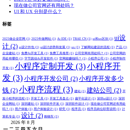
现在做公司官网还有用处吗？
UI 和 UX 分别是什么？
标签
ui设
2025做企业官网
(1)
2025年做网站
(1)
Ai IDE
(1)
TRAE CN
(1)
ui和ux区别
(1)
计
(2)
ui设计外包
(1)
ui设计趋势和发展
(1)
ux
(1)
了解网站建设的流程
(1)
产品
(1)
企业建站
(1)
免费Ai开发工具
(1)
免费工具推荐
(1)
公司官网有用处吗？
(1)
公司官网的
用处有哪些
(1)
字节跳动Ai开发软件
(1)
官网能赚钱吗？
(1)
小程序公司
(1)
小程序制作
小程序定制开发
(3)
小程序开
开发
(1)
发
(3)
小程序开发公司
(2)
小程序开发多少
小程序流程
(3)
钱
(2)
建站公司
(2)
建站
(1)
开
发小程序的流程
(1)
开发工具
(1)
开发工具盘点
(1)
扁平化设计
(1)
深圳ui设计
(1)
深圳
企业网站
(1)
深圳建站
(1)
深圳软件开发
(1)
深圳软件设计
(1)
现在做公司官网还有用处
吗？
(1)
用户体验
(1)
用户体验设计
(1)
研究
(1)
程序员
(1)
程序员岗位职责说明
(1)
计
设计
(2)
算机专业
(1)
购物车
(1)
2026 年 8 月
一
二
三
四
五
六
日