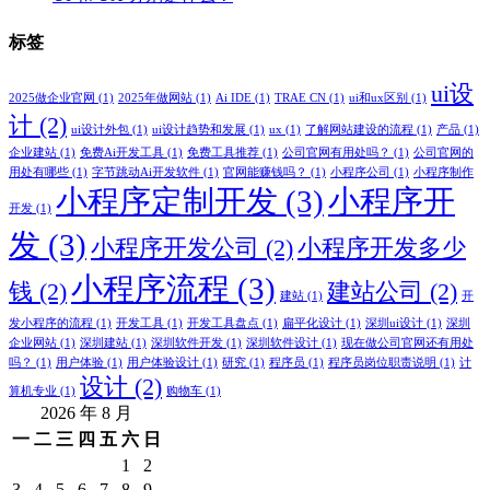
标签
ui设
2025做企业官网
(1)
2025年做网站
(1)
Ai IDE
(1)
TRAE CN
(1)
ui和ux区别
(1)
计
(2)
ui设计外包
(1)
ui设计趋势和发展
(1)
ux
(1)
了解网站建设的流程
(1)
产品
(1)
企业建站
(1)
免费Ai开发工具
(1)
免费工具推荐
(1)
公司官网有用处吗？
(1)
公司官网的
用处有哪些
(1)
字节跳动Ai开发软件
(1)
官网能赚钱吗？
(1)
小程序公司
(1)
小程序制作
小程序定制开发
(3)
小程序开
开发
(1)
发
(3)
小程序开发公司
(2)
小程序开发多少
小程序流程
(3)
钱
(2)
建站公司
(2)
建站
(1)
开
发小程序的流程
(1)
开发工具
(1)
开发工具盘点
(1)
扁平化设计
(1)
深圳ui设计
(1)
深圳
企业网站
(1)
深圳建站
(1)
深圳软件开发
(1)
深圳软件设计
(1)
现在做公司官网还有用处
吗？
(1)
用户体验
(1)
用户体验设计
(1)
研究
(1)
程序员
(1)
程序员岗位职责说明
(1)
计
设计
(2)
算机专业
(1)
购物车
(1)
2026 年 8 月
一
二
三
四
五
六
日
1
2
3
4
5
6
7
8
9